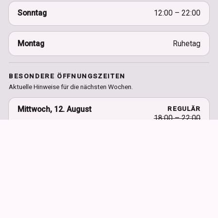
Sonntag
12:00 – 22:00
Montag
Ruhetag
BESONDERE ÖFFNUNGSZEITEN
Aktuelle Hinweise für die nächsten Wochen.
Mittwoch, 12. August
REGULÄR
18:00 – 22:00
Pizza Abend
ABWEICHEND
17:30 – 22:00
Früher geöffnet als regulär
Mittwoch, 16. September
REGULÄR
18:00 – 22:00
Pizza Abend
ABWEICHEND
17:30 – 22:00