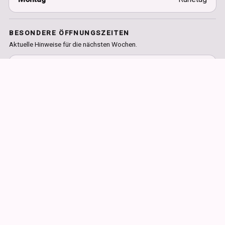
BESONDERE ÖFFNUNGSZEITEN
Aktuelle Hinweise für die nächsten Wochen.
Mittwoch, 12. August
REGULÄR
18:00 – 22:00
Pizza Abend
ABWEICHEND
17:30 – 22:00
Früher geöffnet als regulär
Mittwoch, 16. September
REGULÄR
18:00 – 22:00
Pizza Abend
ABWEICHEND
17:30 – 22:00
Früher geöffnet als regulär
Weitere Termine und besondere Öffnungszeiten